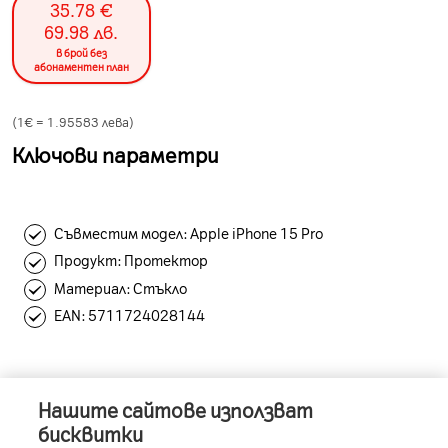
35.78
€
69.98
лв.
в брой без
абонаментен план
(1€ =
1.95583
лева)
Ключови параметри
Съвместим модел: Apple iPhone 15 Pro
Продукт: Протектор
Материал: Стъкло
ЕAN: 5711724028144
Нашите сайтове използват
Информация за устройството
бисквитки