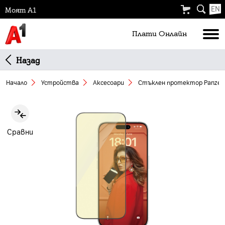
EN
Моят А1
Плати Oнлайн
Назад
Начало
Устройства
Аксесоари
Стъклен протeктор Panzer A
Slide 1 of 3
Сравни