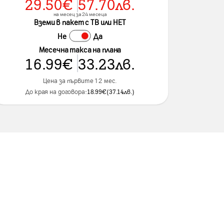
29.50
€
57.70
лв.
на месец за 24 месеца
Вземи в пакет с ТВ или НЕТ
Не
Да
Месечна такса на плана
16.99
€
33.23
лв.
Цена за първите 12 мес.
До края на договора:
18.99
€
(
37.14
лв.
)