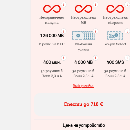
Неограничени
Неограничени
Неограничена
минути
MB
скорост
126 000 MB
в роуминг в ЕС
Включени
Услуги Select
услуги
400 мин.
4 000 МB
400 SMS
за роуминг в
за роуминг в
за роуминг в
Зони 2,3 и 4
Зони 2,3 и 4
Зони 2,3 и 4
Виж условия
Цена на устройство