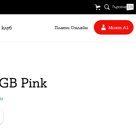
EN
Търсене
 клуб
Плати Oнлайн
Моят А1
GB Pink
ни