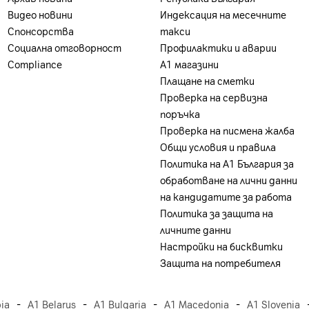
на А1 България или партньорската мрежа.
Видео новини
Индексация на месечните
Спонсорства
такси
Социална отговорност
Профилактики и аварии
Compliance
А1 магазини
Плащане на сметки
Проверка на сервизна
поръчка
Проверка на писмена жалба
Общи условия и правила
/ 2100
Политика на A1 България за
19, 20, 25, 26, 28, 29, 30, 32, 34, 38, 39, 40, 41, 42, 48, 53
обработване на лични данни
, 29, 30, 38, 40, 41, 48, 53, 66, 70, 71, 75, 77, 78, 79 SA/
на кандидатите за работа
Политика за защита на
личните данни
Настройки на бисквитки
Защита на потребителя
-
-
-
-
ia
A1 Belarus
A1 Bulgaria
A1 Macedonia
A1 Slovenia