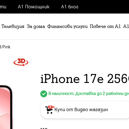
нти
А1 Помощник
А1 блог
Телевизия
За дома
Финансови услуги
Повече от А1
А1
 Pink
iPhone 17e 256
В наличност. Доставка до 2 работни д
Купи от видео магазин