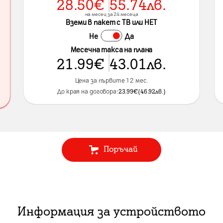
28.50
€
55.74
лв.
на месец за 24 месеца
Вземи в пакет с ТВ или НЕТ
Не
Да
Месечна такса на плана
21.99
€
43.01
лв.
Цена за първите 12 мес.
До края на договора:
23.99
€
(
46.92
лв.
)
Поръчай
Информация за устройството