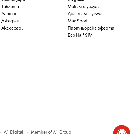
Таблети
Мобилни услуги
Лаптопи
Дигитални услуги
Джаджи
Max Sport
Аксесоари
Партньорска оферта
Eco Half SIM
, 66, 71 - A3575
NSA/Sub6 - A3575
-
-
A1 Digital
Member of A1 Group