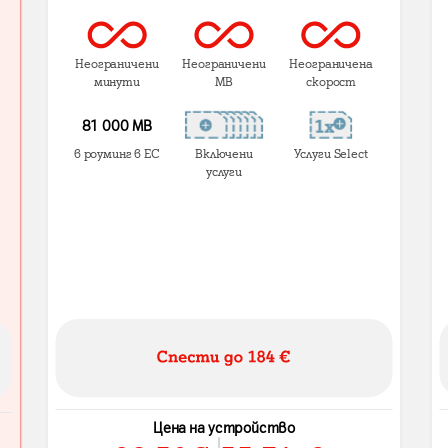
Неограничени
Неограничени
Неограничена
минути
MB
скорост
81 000 МВ
в роуминг в ЕС
Включени
Услуги Select
услуги
Цена на устройство