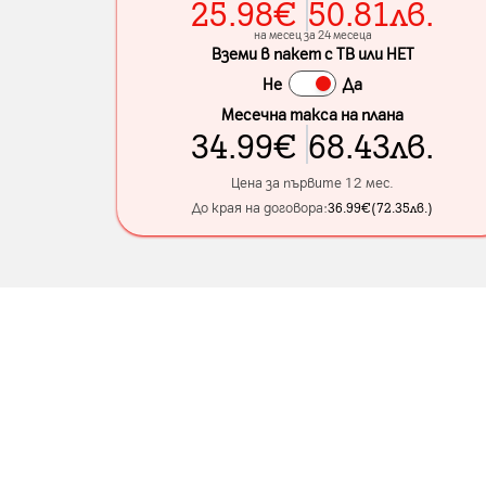
25.98
€
50.81
лв.
на месец за 24 месеца
Вземи в пакет с ТВ или НЕТ
Не
Да
Месечна такса на плана
34.99
€
68.43
лв.
Цена за първите 12 мес.
До края на договора:
36.99
€
(
72.35
лв.
)