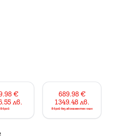
9.98
€
689.98
€
6.55
лв.
1349.48
лв.
в брой
в брой без абонаментен план
г