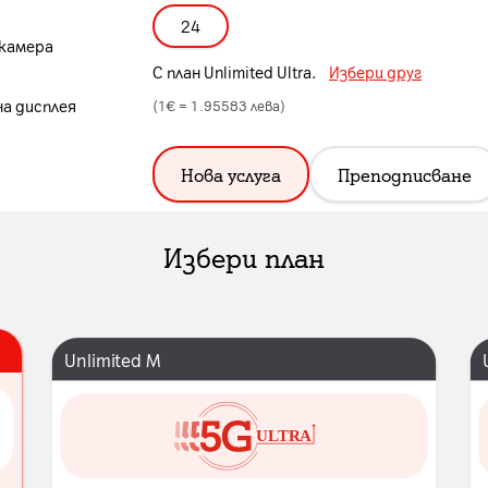
24
 камера
С план
Unlimited Ultra
.
Избери друг
на дисплея
(1€ =
1.95583
лева)
Нова услуга
Преподписване
Избери план
Unlimited M