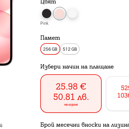
Цвят
Pink
Памет
256 GB
512 GB
Избери начин на плащане
25.98
€
52
50.81
лв.
103
на лизинг
Брой месечни вноски на лизин
ей