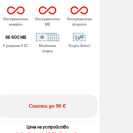
Неограничени
Неограничени
Неограничена
минути
MB
скорост
66 600 MB
в роуминг в ЕС
Включени
Услуги Select
услуги
Цена на устройство