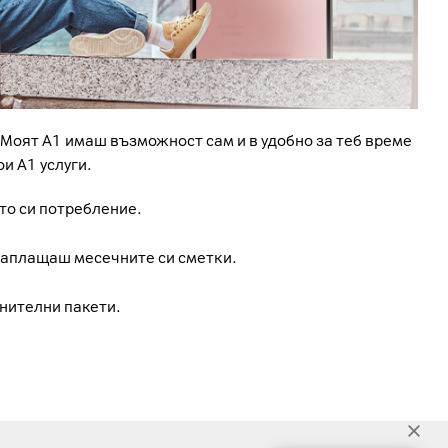
Моят А1 имаш възможност сам и в удобно за теб време
и А1 услуги.
о си потребление.
заплащаш месечните си сметки.
нителни пакети.