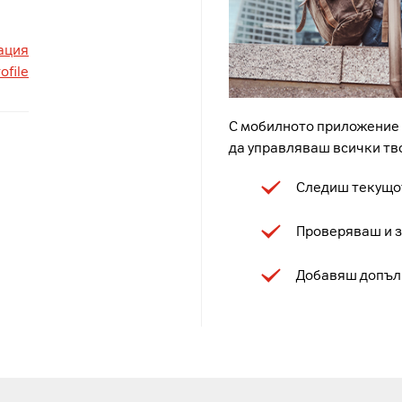
ация
ofile
С мобилното приложение 
да управляваш всички тво
Следиш текущот
Проверяваш и 
Добавяш допъл