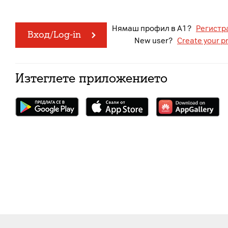
Нямаш профил в A1?
Регистр
Вход/Log-in
New user?
Create your pr
Изтеглете приложението