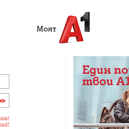
рола?
word?