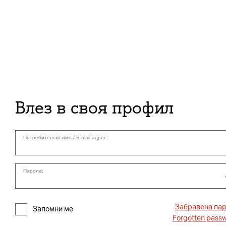
Влез в своя профил
Потребителско име / E-mail адрес:
Парола:
Забравена па
Запомни ме
Forgotten pass