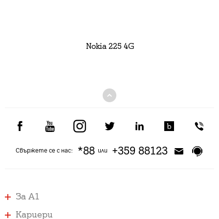
Nokia 225 4G
*88
+359 88123
Свържете се с нас:
или
За А1
Кариери