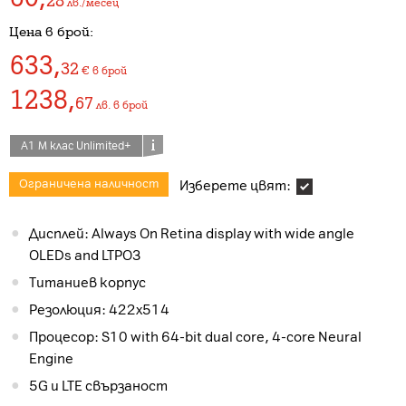
28
лв./месец
Цена в брой:
633
,
32
€
в брой
1238
,
67
лв.
в брой
А1 М клас Unlimited+
Ограничена наличност
Изберете цвят:
Дисплей: Always On Retina display with wide angle
OLEDs and LTPO3
Титаниев корпус
Резолюция: 422х514
Процесор: S10 with 64-bit dual core, 4-core Neural
Engine
5G и LTE свързаност