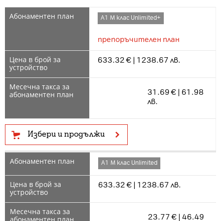
А1 М клас Unlimited+
препоръчителен план
633.32 € | 1238.67 лв.
31.69 € | 61.98
лв.
Избери и продължи
А1 М клас Unlimited
633.32 € | 1238.67 лв.
23.77 € | 46.49