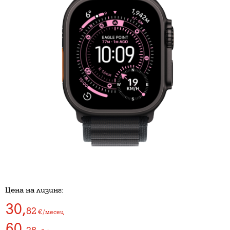
Цена на лизинг:
30
,
82
€/месец
60
,