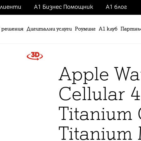
клиенти
А1 Бизнес Помощник
A1 блог
T решения
Дигитални услуги
Роуминг
А1 клуб
Партнь
Apple
Wat
Cellular
Titanium 
Titanium 