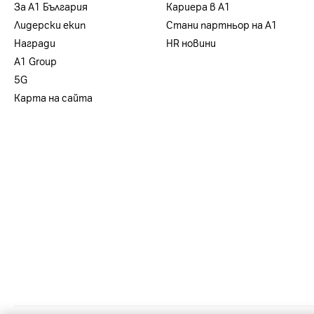
За А1 България
Кариера в А1
Лидерски екип
Стани партньор на А1
Награди
HR новини
А1 Group
5G
Карта на сайта