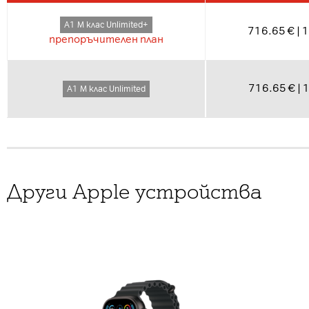
А1 М клас Unlimited+
716.65 € | 
препоръчителен план
716.65 € | 
А1 М клас Unlimited
Други Apple устройства