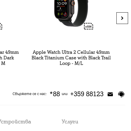
ular 49mm
Apple Watch Ultra 2 Cellular 49mm
A
h Dark
Black Titanium Case with Black Trail
Sil
- M
Loop - M/L
*88
+359 88123
Свържете се с нас:
или
Устройства
Услуги