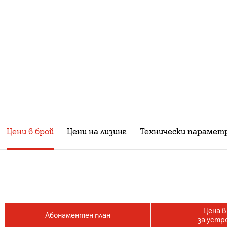
Цени в брой
Цени на лизинг
Технически парамет
Цена в
Абонаментен план
за устр