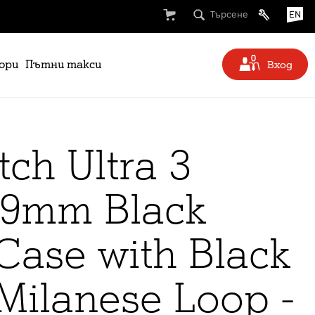
Търсене
EN
ори
Пътни такси
Вход
ch Ultra 3
 49mm Black
Case with Black
Milanese Loop -