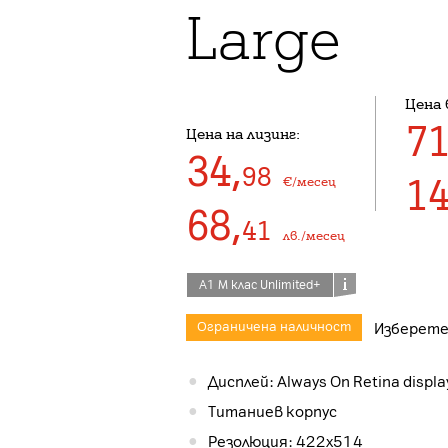
Large
Цена 
7
Цена на лизинг:
34
,
98
1
€/месец
68
,
41
лв./месец
А1 М клас Unlimited+
Ограничена наличност
Изберете
Дисплей: Always On Retina displa
Титаниев корпус
Резолюция: 422х514