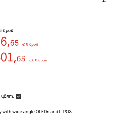
в брой:
16
,
65
€
в брой
401
,
65
лв.
в брой
 цвят:
y with wide angle OLEDs and LTPO3