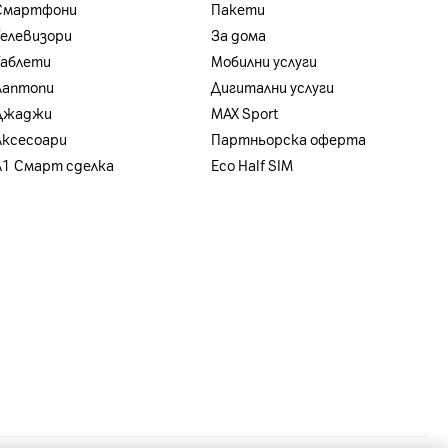
Смартфони
Пакети
Телевизори
За дома
Таблети
Мобилни услуги
Лаптопи
Дигитални услуги
Джаджи
MAX Sport
Аксесоари
Партньорска оферта
A1 Смарт сделка
Eco Half SIM