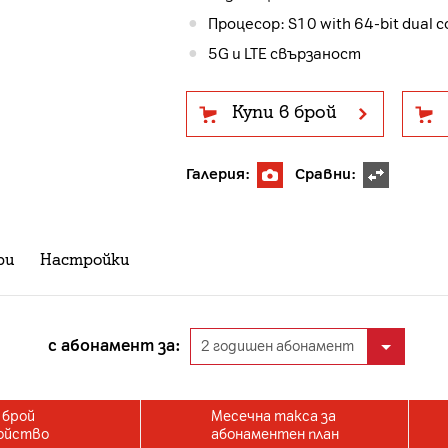
Процесор: S10 with 64-bit dual c
5G и LTE свързаност
Купи в брой
Галерия:
Сравни:
ри
Настройки
с абонамент за:
 брой
Месечна такса за
ойство
абонаментен план