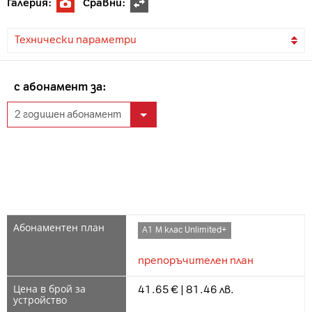
Галерия:
Сравни:
Технически параметри
с абонамент за:
А1 М клас Unlimited+
препоръчителен план
41.65 € | 81.46 лв.