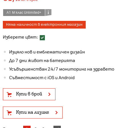
А1 М клас Unlimited+
Няма наличност в електронния магазин
Изберете цвят:
Изцяло нов и емблематичен дизайн
До 7 дни живот на батерията
Усъвършенстван 24/7 мониторинг на здравето
Съвместимост с iOS и Android
Купи в брой
Купи на лизинг