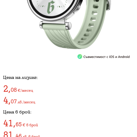
Цена на лизинг:
2
,
08
€/месец
4
,
07
лв./месец
Цена в брой:
41
,
65
€
в брой
81
,
46
лв.
в брой