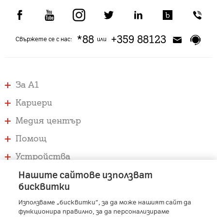
*88
+359 88123
Свържете се с нас:
или
За А1
Кариери
Медия център
Помощ
Устройства
Услуги
Нашите сайтове използват
бисквитки
Използваме „бисквитки“, за да може нашият сайт да
A1 Austria
-
A1 Croatia
-
A1 Serbia
-
A1 Belarus
-
функционира правилно, за да персонализираме