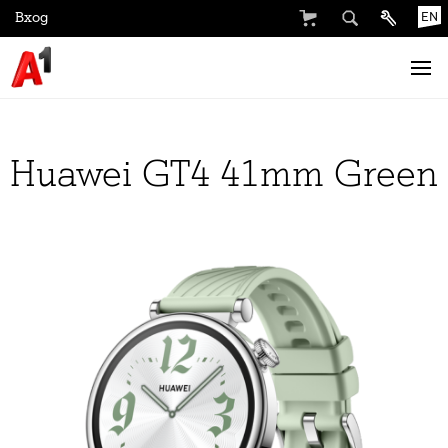
Вход
EN
Huawei GT4 41mm Green