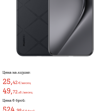
Цена на лизинг:
25
,
42
€/месец
49
,
72
лв./месец
Цена в брой:
524
,
98
€
в брой