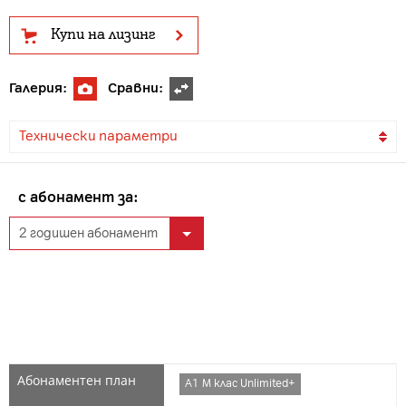
Купи на лизинг
Галерия:
Сравни:
Технически параметри
с абонамент за:
А1 М клас Unlimited+