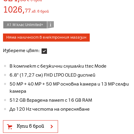
1026
,
77
лв.
в брой
А1 М клас Unlimited+
Няма наличност в електронния магазин
Изберете цвят:
В комплект с безжични слушалки ttec Mode
6.8" (17,27 см) FHD LTPO OLED дисплей
50 MP + 40 MP + 50 MP основна камера и 13 MP селфи
камера
512 GB вградена памет с 16 GB RAM
До 120 Hz честота на опресняване
Купи в брой