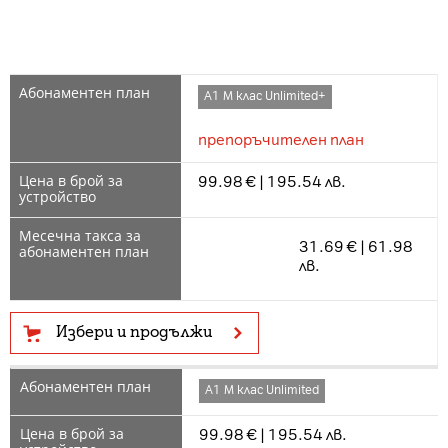
А1 М клас Unlimited+
препоръчителен план
99.98 € | 195.54 лв.
31.69 € | 61.98
лв.
Избери и продължи
А1 М клас Unlimited
99.98 € | 195.54 лв.