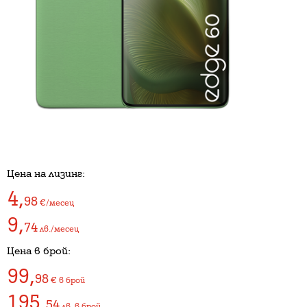
Цена на лизинг:
4
,
98
€/месец
9
,
74
лв./месец
Цена в брой:
99
,
98
€
в брой
195
,
54
лв.
в брой