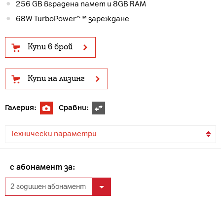
256 GB вградена памет и 8GB RAM
68W TurboPower^™ зареждане
Купи в брой
Купи на лизинг
Галерия:
Сравни:
Технически параметри
с абонамент за: