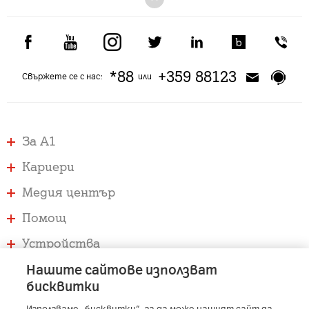
*88
+359 88123
Свържете се с нас:
или
За А1
Кариери
Медия център
Помощ
Устройства
Услуги
Нашите сайтове използват
бисквитки
Използваме „бисквитки“, за да може нашият сайт да