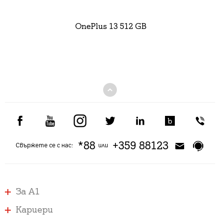
OnePlus 13 512 GB
*88
+359 88123
Свържете се с нас:
или
За А1
Кариери