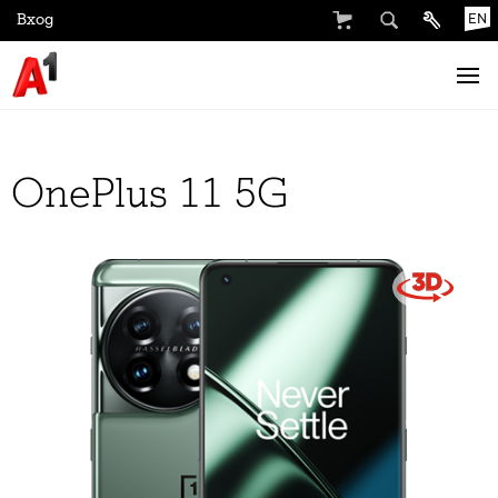
Вход
EN
OnePlus 11 5G