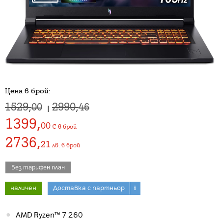
Цена в брой:
1529,
2990,
00
46
|
1399
,
00
€
в брой
2736
,
21
лв.
в брой
Без тарифен план
наличен
Доставка с партньор
i
AMD Ryzen™ 7 260