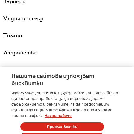
Кариери
Медия център
Помощ
Устройства
Услуги
Нашите сайтове използват
бисквитки
Използваме „бисквитки“, за да може нашият сайт да
A1 Austria
-
A1 Croatia
-
A1 Serbia
-
A1 Belarus
-
функционира правилно, за да персонализираме
A1 Bulgaria
-
A1 Macedonia
-
A1 Slovenia
-
съдържанието и рекламите, за да предоставим
функции за социалните мрежи и за да анализираме
A1 Digital
-
Member of A1 Group
нашия трафик.
Научи повече
Приеми всички
Copyright © 2025 А1 България. | Protected by reCAPTCHA