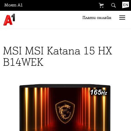
Моят А1
EN
Плати онлайн
MSI MSI Katana 15 HX
B14WEK