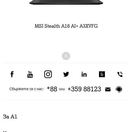
MSI Stealth A16 AI+ A3XVFG
*88
+359 88123
Свържете се с нас:
или
За А1