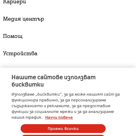
Кариери
Медия център
Помощ
Устройства
Услуги
Нашите сайтове използват
бисквитки
Използваме „бисквитки“, за да може нашият сайт да
A1 Austria
-
A1 Croatia
-
A1 Serbia
-
A1 Belarus
-
функционира правилно, за да персонализираме
A1 Bulgaria
-
A1 Macedonia
-
A1 Slovenia
-
съдържанието и рекламите, за да предоставим
функции за социалните мрежи и за да анализираме
A1 Digital
-
Member of A1 Group
нашия трафик.
Научи повече
Приеми всички
Copyright © 2025 А1 България. | Protected by reCAPTCHA