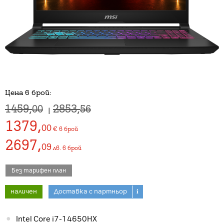
Цена в брой:
1459,
2853,
00
56
|
1379
,
00
€
в брой
2697
,
09
лв.
в брой
Без тарифен план
наличен
Доставка с партньор
i
Intel Core i7-14650HX