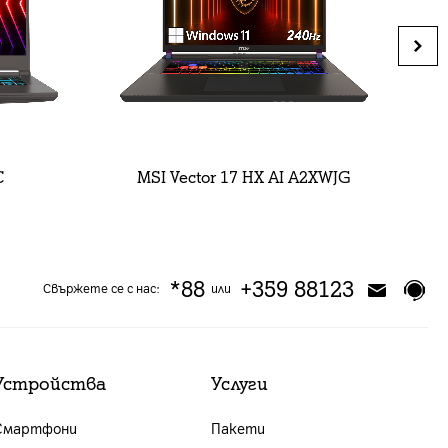
C
MSI Vector 17 HX AI A2XWJG
*88
+359 88123
Свържете се с нас:
или
Устройства
Услуги
Смартфони
Пакети