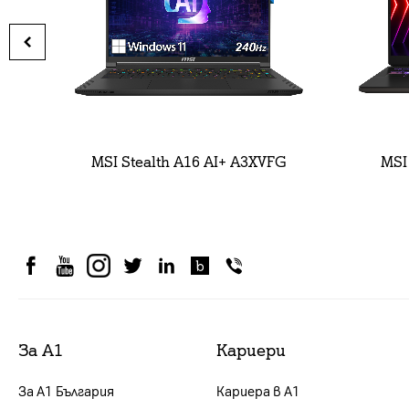
MSI Stealth A16 AI+ A3XVFG
MSI
За А1
Кариери
За А1 България
Кариера в А1