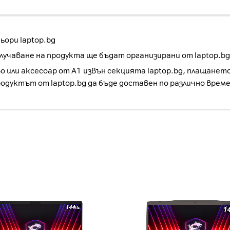
ори laptop.bg
учаване на продукта ще бъдат организирани от laptop.bg
о или аксесоар от А1 извън секцията laptop.bg, плащанет
родуктът от laptop.bg да бъде доставен по различно врем