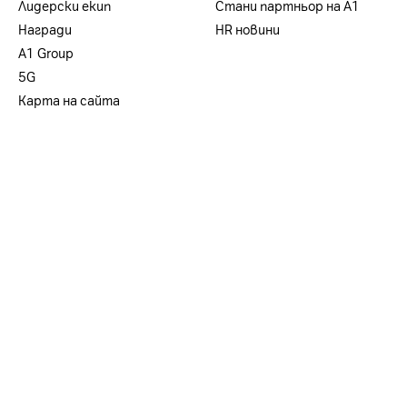
Лидерски екип
Стани партньор на А1
Награди
HR новини
А1 Group
5G
Карта на сайта