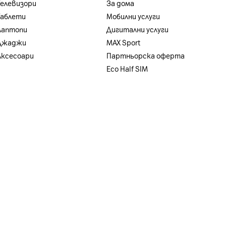
Телевизори
За дома
Таблети
Мобилни услуги
Лаптопи
Дигитални услуги
Джаджи
MAX Sport
Аксесоари
Партньорска оферта
Eco Half SIM