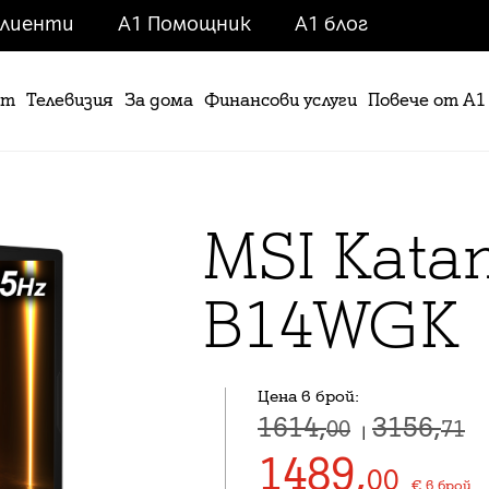
клиенти
A1 Помощник
A1 блог
ет
Телевизия
За дома
Финансови услуги
Повече от А1
MSI Kata
B14WGK
Цена в брой:
1614,
3156,
00
71
|
1489
,
00
€
в брой