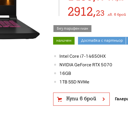
2912
,
23
лв.
в брой
Без тарифен план
наличен
Доставка с партньор
Intel Core i7-14650HX
NVIDIA GeForce RTX 5070
16GB
1TB SSD NVMe
Купи в брой
Галер