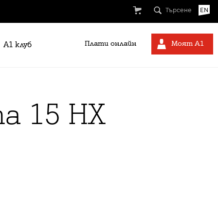
Търсене
EN
Плати онлайн
Моят А1
A1 клуб
na 15 HX