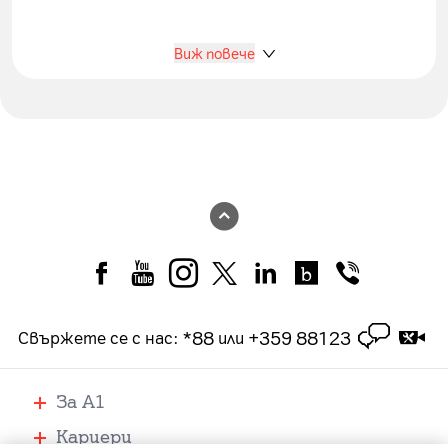
Виж повече
*88
+359 88123
Свържете се с нас
:
или
За А1
Кариери