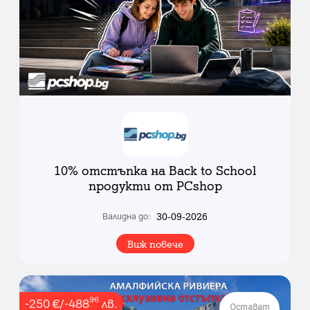
10% отстъпка на Back to School
продукти от PCshop
30-09-2026
Валидна до:
Виж повече
96
-
250
€
/
-
488
лв.
Остават