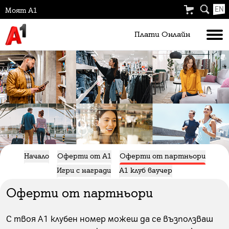
EN
Моят А1
Плати Oнлайн
Начало
Оферти от А1
Оферти от партньори
Игри с награди
А1 клуб ваучер
Оферти от партньори
С твоя А1 клубен номер можеш да се възползваш