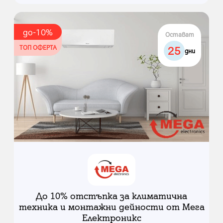
до
-
10
%
Остават
ТОП ОФЕРТА
25
дни
До 10% отстъпка за климатична
техника и монтажни дейности от Мега
Електроникс