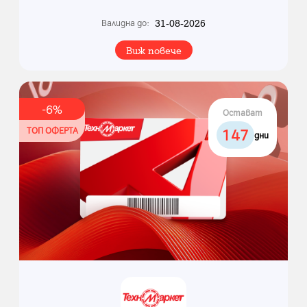
31-08-2026
Валидна до:
Виж повече
-
6
%
Остават
ТОП ОФЕРТА
147
дни