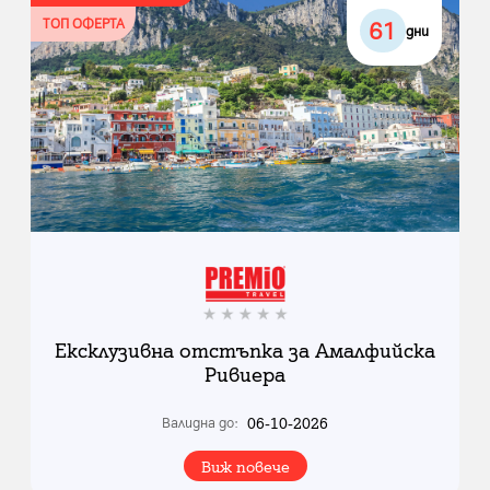
ТОП ОФЕРТА
61
дни
Ексклузивна отстъпка за Амалфийска
Ривиера
06-10-2026
Валидна до:
Виж повече