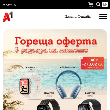
EN
Моят А1
Плати Oнлайн