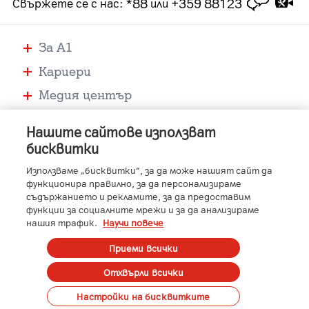
*88
+359 88123
Свържете се с нас
:
или
За А1
Кариери
Медия център
Помощ
Нашите сайтове използват
Устройства
бисквитки
Услуги
Използваме „бисквитки“, за да може нашият сайт да
функционира правилно, за да персонализираме
съдържанието и рекламите, за да предоставим
функции за социалните мрежи и за да анализираме
-
-
-
-
A1 Austria
A1 Croatia
A1 Serbia
A1 Belarus
нашия трафик.
Научи повече
-
-
-
-
A1 Bulgaria
A1 Macedonia
A1 Slovenia
A1 Digital
Member of A1 Group
Приеми всички
Отхвърли всички
Copyright © 2023 A1 Bulgaria.
Protected by reCAPTCHA
Сметка
Контакти
Общи условия
Управление на лични данни
Настройки на бисквитките
Карти на покритие
Профилактики и аварии