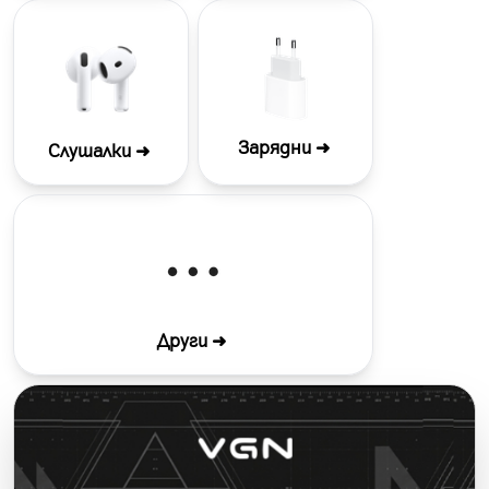
Зарядни ➜
Слушалки ➜
Други ➜