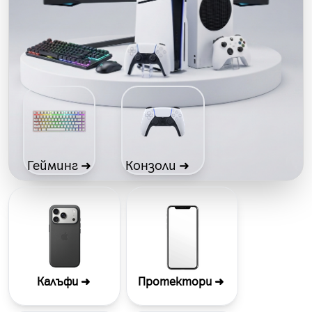
Гейминг ➜
Конзоли ➜
Калъфи ➜
Протектори
➜