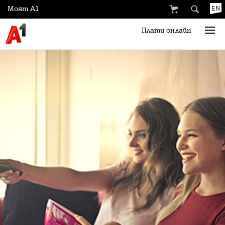
Моят А1
EN
Плати онлайн