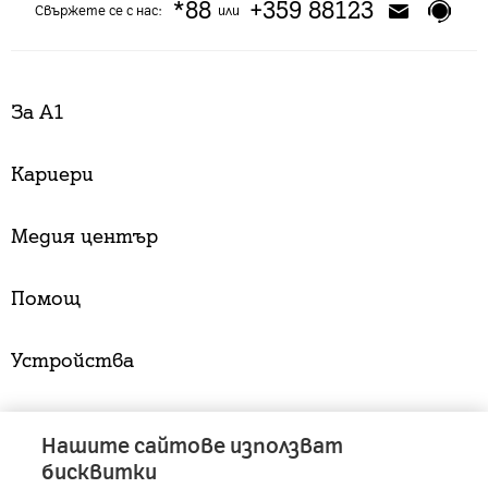
*88
+359 88123
Свържете се с нас:
или
За А1
Кариери
Медия център
Помощ
Устройства
Услуги
Нашите сайтове използват
бисквитки