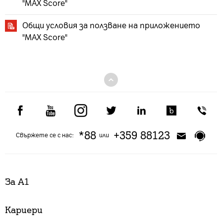
"MAX Score"
Общи условия за ползване на приложението
"MAX Score"
*88
+359 88123
Свържете се с нас:
или
За А1
Кариери