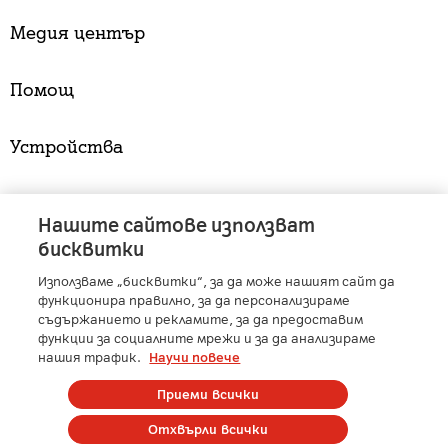
Медия център
Помощ
Устройства
Услуги
Нашите сайтове използват
бисквитки
Използваме „бисквитки“, за да може нашият сайт да
A1 Austria
-
A1 Croatia
-
A1 Serbia
-
A1 Belarus
-
функционира правилно, за да персонализираме
A1 Bulgaria
-
A1 Macedonia
-
A1 Slovenia
-
съдържанието и рекламите, за да предоставим
функции за социалните мрежи и за да анализираме
A1 Digital
-
Member of A1 Group
нашия трафик.
Научи повече
Приеми всички
Copyright © 2025 А1 България. | Protected by reCAPTCHA
Отхвърли всички