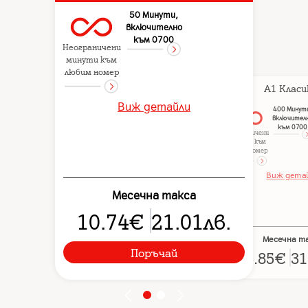
50 Минути,
включително
към 0700
Неограничени
минути към
любим номер
A1 Класи
Виж детайли
400 Минут
включител
към 0700
Неограничени
минути към
любим номер
Виж дета
Месечна такса
10.74
€
21.01
лв.
Месечна т
Поръчай
15.85
€
31