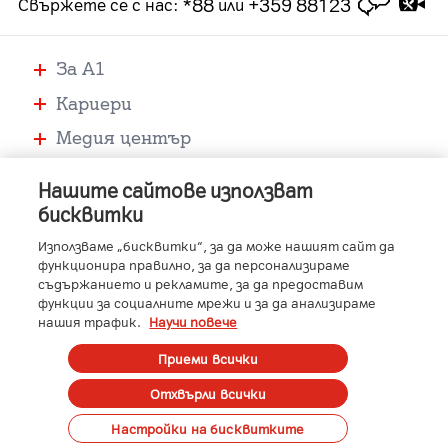
*88
+359 88123
Свържете се с нас
:
или
За А1
Кариери
Медия център
Помощ
Нашите сайтове използват
Устройства
бисквитки
Услуги
Използваме „бисквитки“, за да може нашият сайт да
функционира правилно, за да персонализираме
съдържанието и рекламите, за да предоставим
функции за социалните мрежи и за да анализираме
-
-
-
-
A1 Austria
A1 Croatia
A1 Serbia
A1 Belarus
нашия трафик.
Научи повече
-
-
-
-
A1 Bulgaria
A1 Macedonia
A1 Slovenia
A1 Digital
Member of A1 Group
Приеми всички
Отхвърли всички
Copyright © 2023 A1 Bulgaria.
Protected by reCAPTCHA
Сметка
Контакти
Общи условия
Управление на лични данни
Настройки на бисквитките
Карти на покритие
Профилактики и аварии