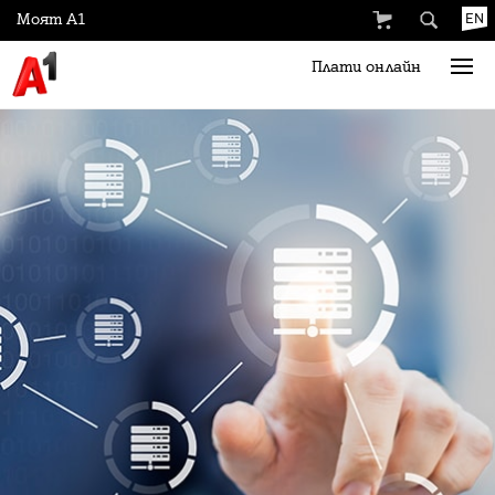
Моят А1
EN
Плати онлайн