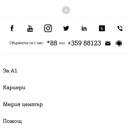
*88
+359 88123
Свържете се с нас:
или
За А1
Кариери
Медия център
Помощ