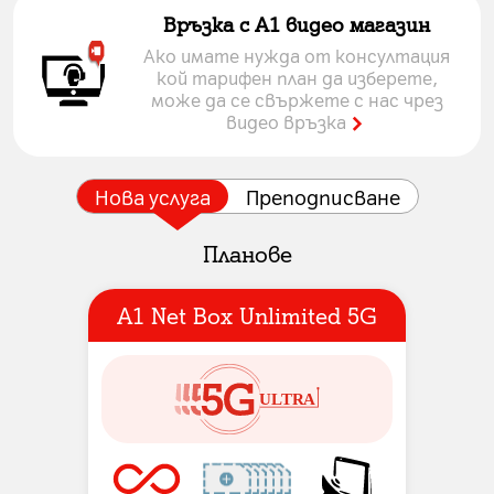
Връзка с A1 видео магазин
Ако имате нужда от консултация
кой тарифен план да изберете,
може да се свържете с нас чрез
видео връзка
Нова услуга
Преподписване
Планове
А1 Net Box Unlimited 5G