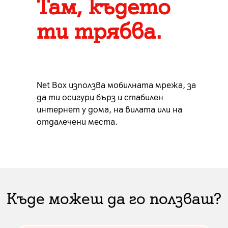
Там, където
след
деактивация
2,99 € |
ти трябва.
Услугата MAX Movie може да се
Услугите Diema Xtra и/или Max
активира при наличен достъп до
Sport към тарифни планове за
мобилната телевизия Xplore TV
Интернет и/или Net Box може да
GO Mini.
Net Box използва мобилната мрежа, за
се активират при наличен
да ти осигури бърз и стабилен
достъп до мобилната телевизия
интернет у дома, на вилата или на
Xplore TV GO Mini.
отдалечени места.
Допълнителна информация за
услугите и как да създадете
своя акаунт:
Netflix;
SkyShowtime;
HBO MAX;
7Arts;
Diema Xtra; MAX Sport
Къде можеш да го ползваш?
Plus;
Storytel;
е-
просвета;
Дневник;
VOYO;
Моят
Майстор;
Дарение;
FILMBOX+