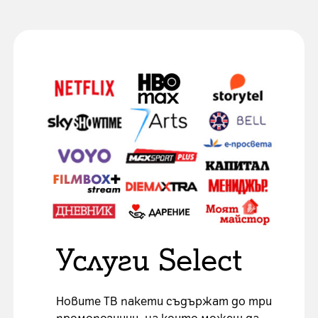
Услуги Select
Новите ТВ пакети съдържат до три
промопозиции, на които можеш да