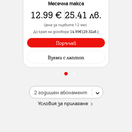
Месечна такса
12.99
€
25.41
лв.
Цена за първите 12 мес.
До края на договора:
14.99
€
(
29.32
лв.
)
Поръчай
Вземи
с лаптоп
2 годишен абонамент
Условия за прилагане