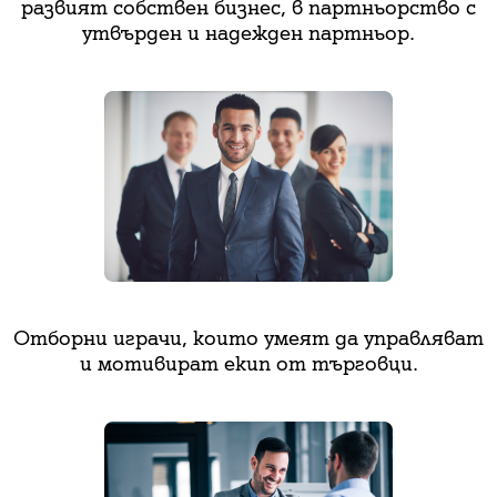
развият собствен бизнес, в партньорство с
утвърден и надежден партньор.
Отборни играчи, които умеят да управляват
и мотивират екип от търговци.