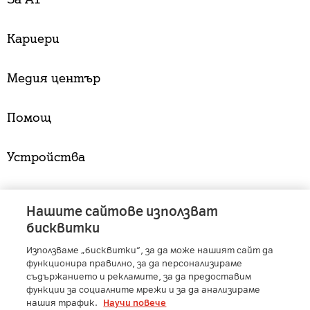
Кариери
Медия център
Помощ
Устройства
Услуги
Нашите сайтове използват
бисквитки
Използваме „бисквитки“, за да може нашият сайт да
A1 Austria
-
A1 Croatia
-
A1 Serbia
-
A1 Belarus
-
функционира правилно, за да персонализираме
A1 Bulgaria
-
A1 Macedonia
-
A1 Slovenia
-
съдържанието и рекламите, за да предоставим
функции за социалните мрежи и за да анализираме
A1 Digital
-
Member of A1 Group
нашия трафик.
Научи повече