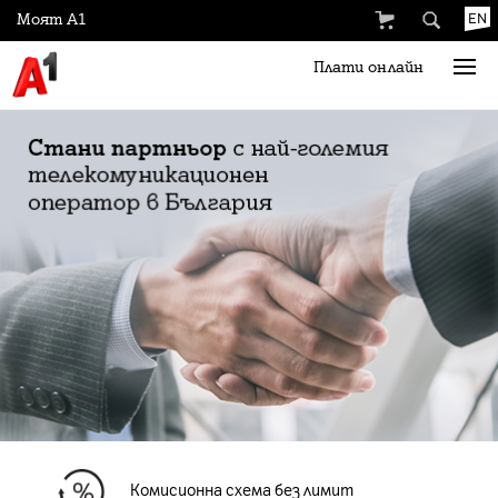
Моят А1
EN
Плати онлайн
Комисионна схема без лимит