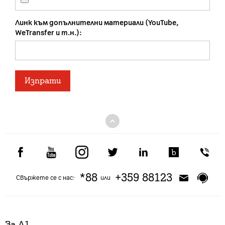
Линк към допълнителни материали (YouTube,
WeTransfer и т.н.):
*88
+359 88123
Свържете се с нас:
или
За А1