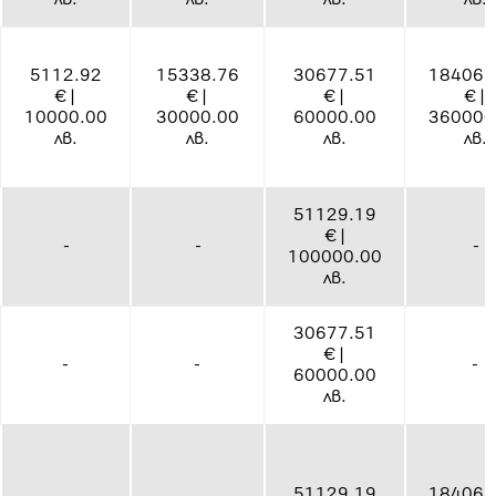
5112.92
15338.76
30677.51
184065
€ |
€ |
€ |
€ |
10000.00
30000.00
60000.00
360000
лв.
лв.
лв.
лв.
51129.19
€ |
-
-
-
100000.00
лв.
30677.51
€ |
-
-
-
60000.00
лв.
51129.19
184065