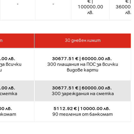
€ |
€ |
-
-
100000.00
360000
лв.
лв.
ит
30 дневен лимит
.00 лв.
30677.51 € | 60000.00 лв.
за всички
300 плащания на ПОС за всички
и
видове карти
.00 лв.
30677.51 € | 60000.00 лв.
 сметка
300 зареждания на сметка
00 лв.
5112.92 € | 10000.00 лв.
анкомат
90 тегления от банкомат