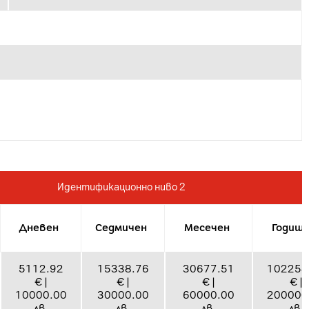
Идентификационно ниво 2
Дневен
Седмичен
Месечен
Годиш
5112.92
15338.76
30677.51
102258
€ |
€ |
€ |
€ |
10000.00
30000.00
60000.00
200000
лв.
лв.
лв.
лв.