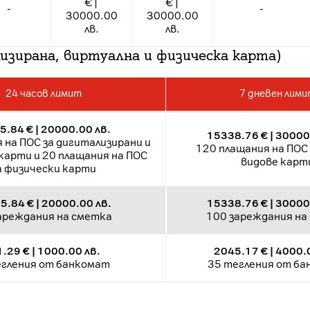
€ |
€ |
-
-
30000.00
30000.00
лв.
лв.
изирана, виртуална и физическа карта)
24 часов лимит
7 дневен лим
.84 € | 20000.00 лв.
15338.76 € | 30000
 на ПОС за дигитализирани и
120 плащания на ПОС 
карти и 20 плащания на ПОС
видове карт
а физически карти
5.84 € | 20000.00 лв.
15338.76 € | 30000
ареждания на сметка
100 зареждания на
.29 € | 1000.00 лв.
2045.17 € | 4000.
егления от банкомат
35 тегления от б