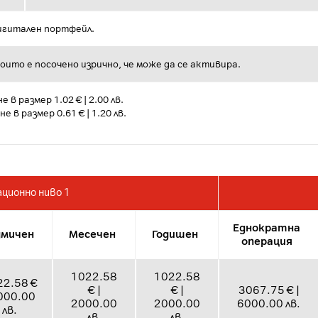
дигитален портфейл.
 които е посочено изрично, че може да се активира.
в размер 1.02 € | 2.00 лв.
в размер 0.61 € | 1.20 лв.
ционно ниво 1
Еднократна
дмичен
Месечен
Годишен
операция
1022.58
1022.58
22.58 €
€ |
€ |
3067.75 € |
2000.00
2000.00
2000.00
6000.00 лв.
лв.
лв.
лв.