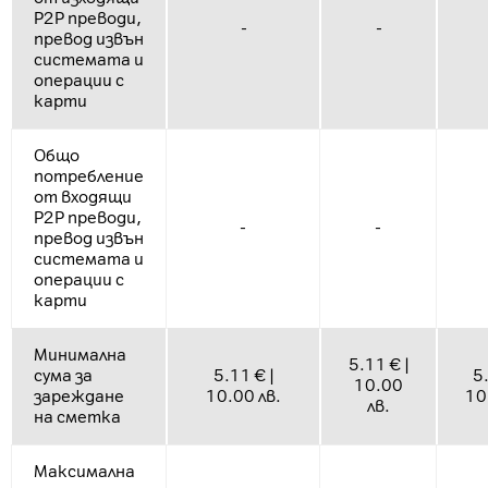
P2P преводи,
-
-
превод извън
системата и
операции с
карти
Общо
потребление
от входящи
P2P преводи,
-
-
превод извън
системата и
операции с
карти
Минимална
5.11 € |
сума за
5.11 € |
5.
10.00
зареждане
10.00 лв.
10
лв.
на сметка
Максимална