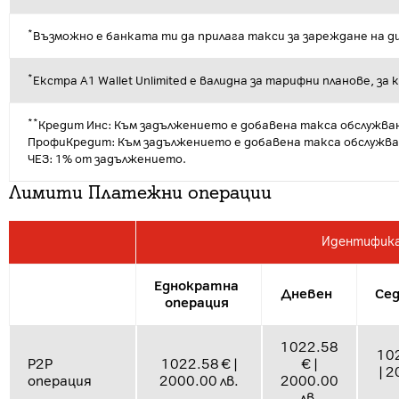
*
Възможно е банката ти да прилага такси за зареждане на 
*
Екстра А1 Wallet Unlimited е валидна за тарифни планове, за
**
Кредит Инс: Към задължението е добавена такса обслужване 
ПрофиКредит: Към задължението е добавена такса обслужване 
ЧЕЗ: 1% от задължението.
Лимити Платежни операции
Идентифика
Еднократна
Дневен
Се
операция
1022.58
10
P2P
1022.58 € |
€ |
| 
операция
2000.00 лв.
2000.00
лв.