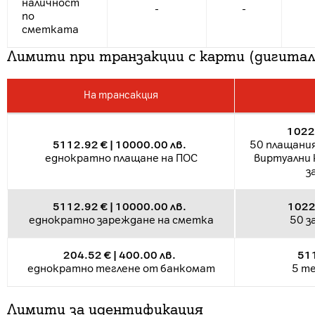
наличност
-
-
по
сметката
Лимити при транзакции с карти (дигитал
На трансакция
10225
5112.92 € | 10000.00 лв.
50 плащания
еднократно плащане на ПОС
виртуални 
з
5112.92 € | 10000.00 лв.
1022
еднократно зареждане на сметка
50 з
204.52 € | 400.00 лв.
511
еднократно теглене от банкомат
5 т
Лимити за идентификация