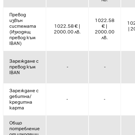
Превод
извън
1022.58
102
системата
1022.58 € |
€ |
| 
(Изходящ
2000.00 лв.
2000.00
превод към
лв.
IBAN)
Зареждане с
превод към
-
-
IBAN
Зареждане с
дебитна/
-
-
кредитна
карта
Общо
потребление
от изходящи