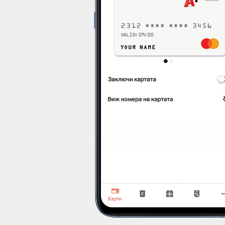
а QR код, просто
let. След като
та за плащане и