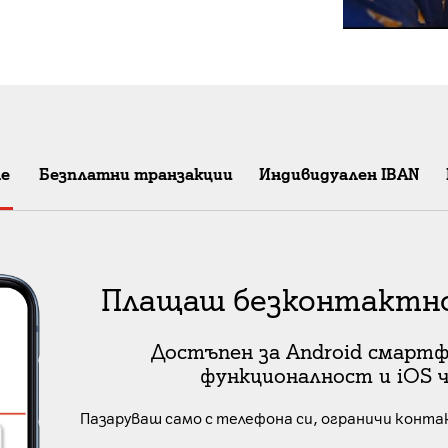
не
Безплатни транзакции
Индивидуален IBAN
Плащаш безконтактно
Достъпен за Android смартф
функционалност и iOS ч
Пазаруваш само с телефона си, ограничи конта