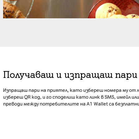
Получаваш и изпращаш пари
Изпращаш пари на приятел, като избереш номера му от 
избереш QR код, и го споделиш като линк в SMS, имейл и
преводи между потребителите на A1 Wallet са безплатн