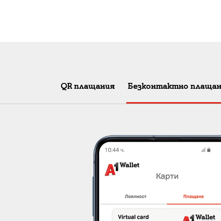
QR плащания
Безконтактно плаща
R код
без да въвеждаш
ато сканираш QR
етод на плащане
еш “Плащане с