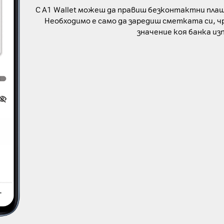
С A1 Wallet можеш да правиш безконтактни плащан
Необходимо е само да заредиш сметката си, чр
значение коя банка из