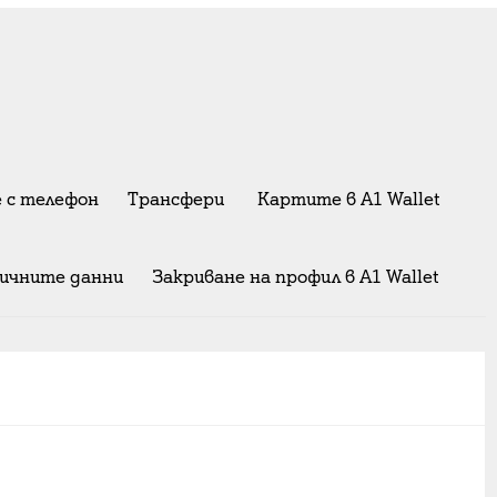
 с телефон
Трансфери ‎
Картите в A1 Wallet
личните данни
Закриване на профил в A1 Wallet