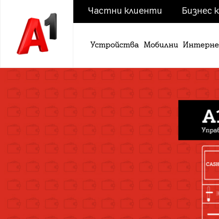
Частни клиенти
Бизнес 
Устройства
Мобилни
Интерн