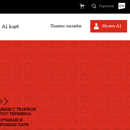
Търсене
EN
Плати онлайн
Моят А1
A1 клуб