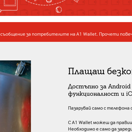
съобщение за потребителите на A1 Wallet. Прочети пове
Плащаш безко
Достъпно за Android
функционалност и i
Пазарувай само с телефона 
С A1 Wallet можеш да правиш
Необходимо е само да заред