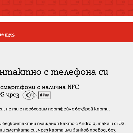
че
тук
.
нтактно с телефона си
 смартфони с налична NFC
OS чрез
си, не ти е необходим портфейл с безброй карти.
 безконтактни плащания както с Android, така и с iOS.
иш сметката си, чрез карта или банков превод, без