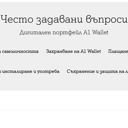
Често задавани въпроси
Дигитален портфейл A1 Wallet
а самоличността
Захранване на A1 Wallet
Плащане
и инсталиране и употреба
Съхранение и защита на 