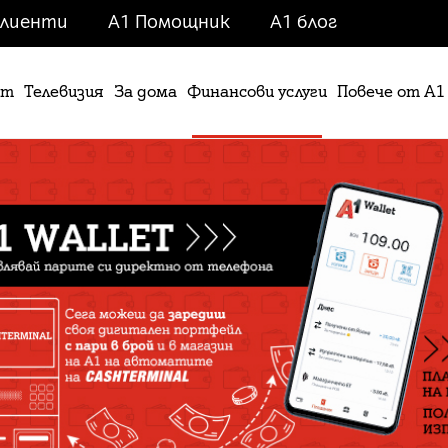
клиенти
A1 Помощник
A1 блог
ет
Телевизия
За дома
Финансови услуги
Повече от А1