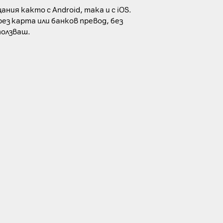
ия както с Android, така и с iOS.
ез карта или банков превод, без
ползваш.