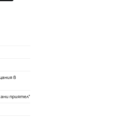
щания в
кани приятел"