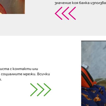
значение коя банка използв
листа с контакти или
ли социалните мрежи. Всички
и.