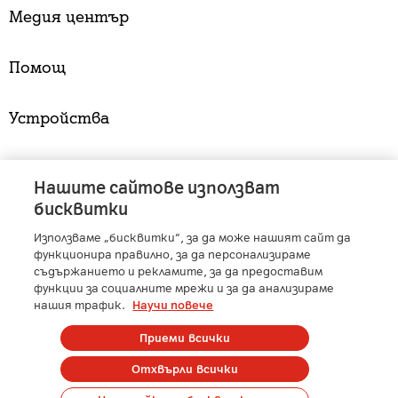
Медия център
Помощ
Устройства
Услуги
Нашите сайтове използват
бисквитки
Използваме „бисквитки“, за да може нашият сайт да
A1 Austria
-
A1 Croatia
-
A1 Serbia
-
A1 Belarus
-
функционира правилно, за да персонализираме
A1 Bulgaria
-
A1 Macedonia
-
A1 Slovenia
-
съдържанието и рекламите, за да предоставим
функции за социалните мрежи и за да анализираме
A1 Digital
-
Member of A1 Group
нашия трафик.
Научи повече
Приеми всички
Copyright © 2025 А1 България. | Protected by reCAPTCHA
Отхвърли всички
Сметка
Контакти
Общи условия
Управление на лични данни