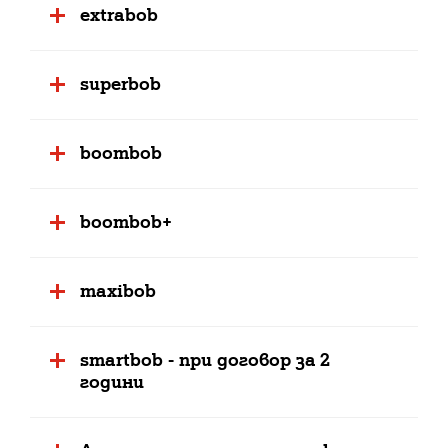
extrabob
superbob
boombob
boombob+
maxibob
smartbob - при договор за 2
години