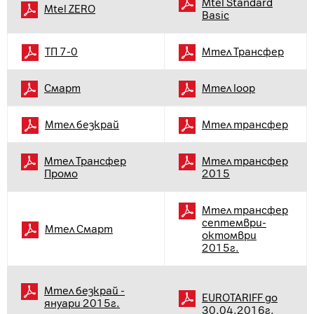
Mtel Standard
Mtel ZERO
Basic
ТП 7-0
Мтел Трансфер
Смарт
Мтел loop
Мтел безкрай
Мтел трансфер
Мтел Трансфер
Мтел трансфер
Промо
2015
Мтел трансфер
септември-
Мтел Смарт
октомври
2015г.
Мтел безкрай -
EUROTARIFF до
януари 2015г.
30.04.2016г.