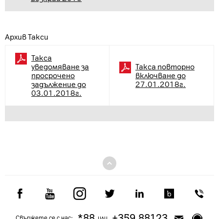
Архив Такси
Такса
уведомяване за
Такса повторно
просрочено
включване до
задължение до
27.01.2018г.
03.01.2018г.
*88
+359 88123
Свържете се с нас:
или