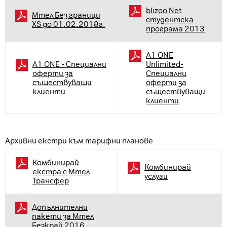
blizoo Net
Мтел Без граници
студентска
XS до 01.02.2018г.
програма 2013
А1 ONE
А1 ONE - Специални
Unlimited-
оферти за
Специални
съществуващи
оферти за
клиенти
съществуващи
клиенти
Архивни екстри към тарифни планове
Комбинирай
Комбинирай
екстра с Мтел
услуги
Трансфер
Допълнителни
пакети за Мтел
Безкрай 2016