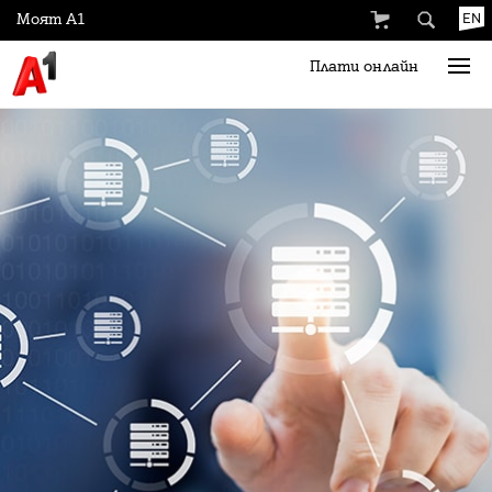
Моят А1
EN
Плати онлайн