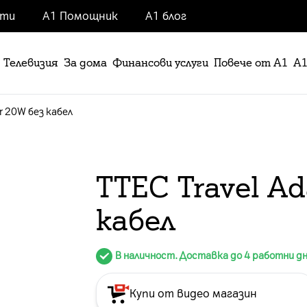
нти
А1 Помощник
А1 блог
Телевизия
За дома
Финансови услуги
Повече от А1
А1
r 20W без кабел
ТТЕC Travel Ad
кабел
В наличност. Доставка до 4 работни д
Купи от видео магазин