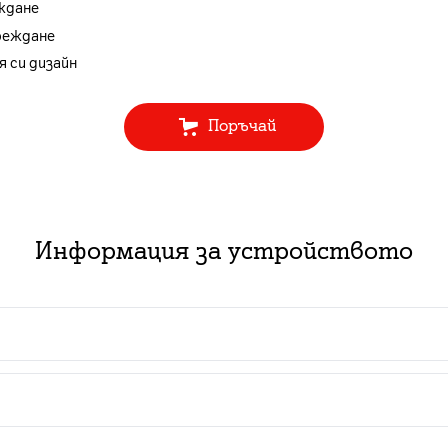
ждане
реждане
я си дизайн
Поръчай
Информация за устройството