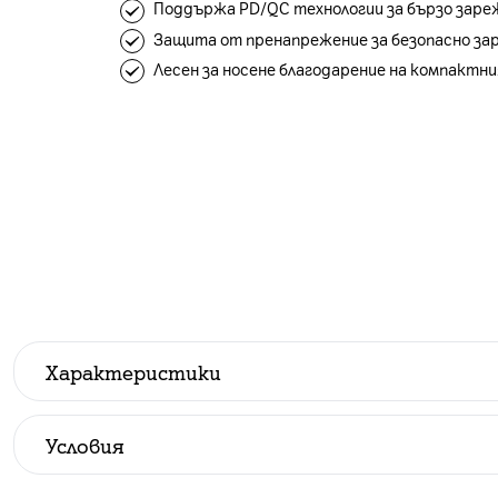
Поддържа PD/QC технологии за бързо заре
Защита от пренапрежение за безопасно за
Лесен за носене благодарение на компактни
Характеристики
Производител
:
ttec
Условия
Всички цени са с ДДС.