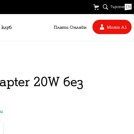
EN
Търсене
 клуб
Плати Oнлайн
Моят А1
apter 20W без
ни