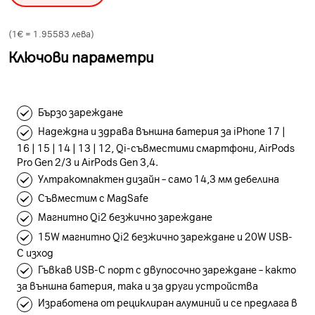
(1€ =
1.95583
лева)
Ключови параметри
Бързо зареждане
Надеждна и здрава външна батерия за iPhone 17 |
16 | 15 | 14 | 13 | 12, Qi-съвместими смартфони, AirPods
Pro Gen 2/3 и AirPods Gen 3,4.
Ултракомпактен дизайн – само 14,3 мм дебелина
Съвместим с MagSafe
Магнитно Qi2 безжично зареждане
15W магнитно Qi2 безжично зареждане и 20W USB-
C изход
Гъвкав USB-C порт с двупосочно зареждане – както
за външна батерия, така и за други устройства
Изработена от рециклиран алуминий и се предлага в