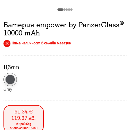
Батерия empower by PanzerGlass®
10000 mAh
Няма наличност в онлайн магазин
Цвят
Gray
61.34
€
119.97
лв.
в брой без
абонаментен план