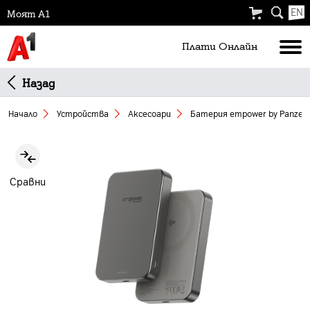
EN
Моят А1
Плати Oнлайн
Назад
Начало
Устройства
Аксесоари
Батерия empower by Panzer
Slide 1 of 5
Сравни