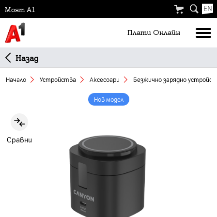
EN
Моят А1
Плати Oнлайн
Назад
Начало
Устройства
Аксесоари
Безжично зарядно устройст
Нов модел
Slide 1 of 4
Сравни