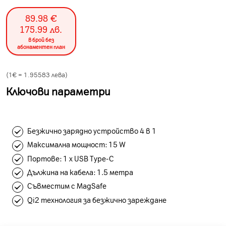
89.98
€
175.99
лв.
в брой без
абонаментен план
(1€ =
1.95583
лева)
Ключови параметри
Безжично зарядно устройство 4 в 1
Максимална мощност: 15 W
Портове: 1 x USB Тype-C
Дължина на кабела: 1.5 метра
Съвместим с MagSafe
Qi2 технология за безжично зареждане