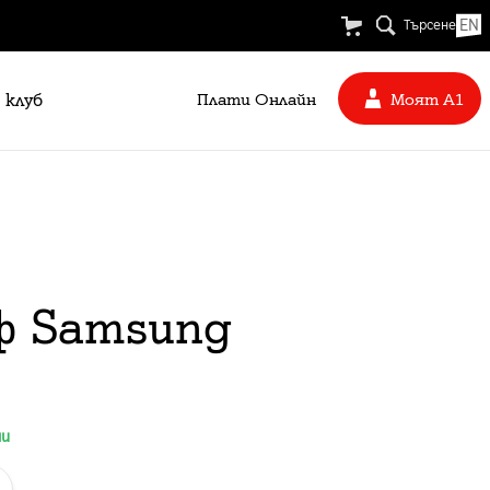
EN
Търсене
 клуб
Плати Oнлайн
Моят А1
ъф Samsung
ни