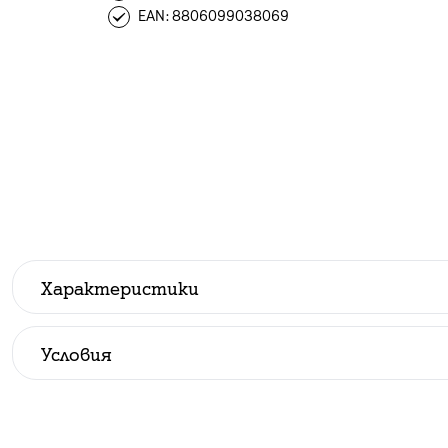
EAN: 8806099038069
Характеристики
Производител
:
Samsung
Условия
Всички цени са с ДДС.
До изчерпване на количествата.
Стандартни условия при покупка на устройство в