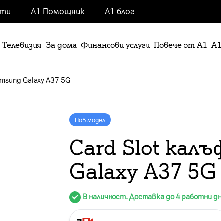
нти
А1 Помощник
А1 блог
Телевизия
За дома
Финансови услуги
Повече от А1
А1
amsung Galaxy A37 5G
Нов модел
Card Slot кал
Galaxy A37 5G
В наличност. Доставка до 4 работни д