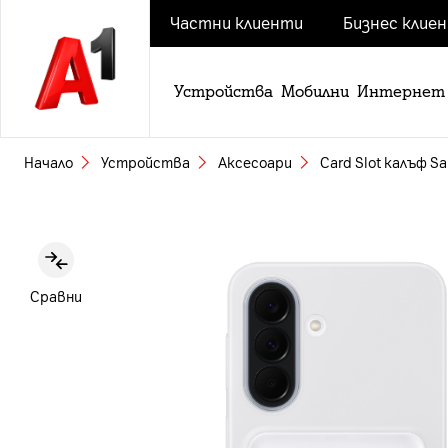
Частни клиенти
Бизнес клие
Устройства
Мобилни
Интернет
Начало
Устройства
Аксесоари
Card Slot калъф S
Slide 1 of 5
Сравни