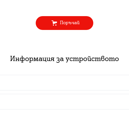
Поръчай
Информация за устройството
 пакет с абонаментен план за услуга: