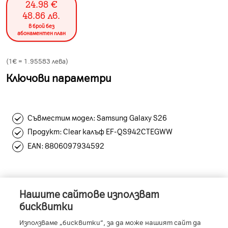
24.98
€
48.86
лв.
в брой без
абонаментен план
(1€ =
1.95583
лева)
Ключови параметри
Съвместим модел: Samsung Galaxy S26
Продукт: Clear калъф EF-QS942CTEGWW
EAN: 8806097934592
Нашите сайтове използват
Информация за устройството
бисквитки
Използваме „бисквитки“, за да може нашият сайт да