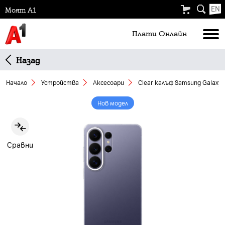
EN
Моят А1
Плати Oнлайн
Назад
Начало
Устройства
Аксесоари
Clear калъф Samsung Galaxy 
Нов модел
Slide 1 of 4
Сравни