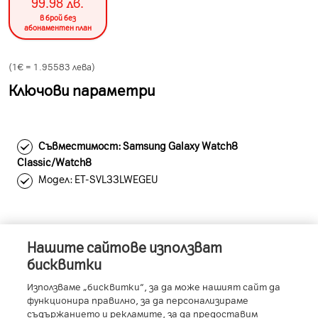
99.98
лв.
в брой без
абонаментен план
(1€ =
1.95583
лева)
Ключови параметри
Съвместимост: Samsung Galaxy Watch8
Classic/Watch8
Модел: ET-SVL33LWEGEU
Нашите сайтове използват
Информация за устройството
бисквитки
Използваме „бисквитки“, за да може нашият сайт да
функционира правилно, за да персонализираме
съдържанието и рекламите, за да предоставим