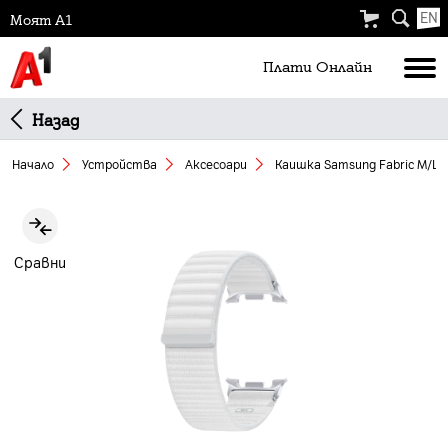
EN
Моят А1
Плати Oнлайн
Назад
Начало
Устройства
Аксесоари
Каишка Samsung Fabric M/L W
Slide 1 of 3
Сравни