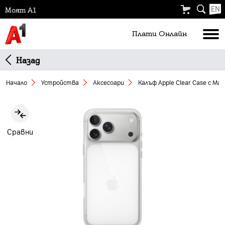
EN
Моят А1
Плати Oнлайн
Назад
Начало
Устройства
Аксесоари
Калъф Аpple Clear Case с Mag
Slide 1 of 1
Сравни