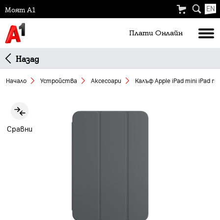
EN
Моят А1
Плати Oнлайн
Назад
Начало
Устройства
Аксесоари
Калъф Apple iPad mini iPad m
Slide 1 of 2
Сравни