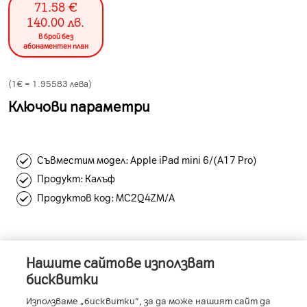
71.58
€
140.00
лв.
в брой без
абонаментен план
(1€ =
1.95583
лева)
Ключови параметри
Съвместим модел: Apple iPad mini 6/(A17 Pro)
Продукт: Калъф
Продуктов код: MC2Q4ZM/A
Нашите сайтове използват
Информация за устройството
бисквитки
Използваме „бисквитки“, за да може нашият сайт да