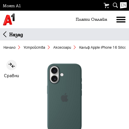
EN
Моят А1
Плати Oнлайн
Назад
Начало
Устройства
Аксесоари
Калъф Apple iPhone 16 Silico
Slide 1 of 2
Сравни