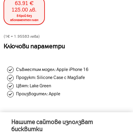
63.91
€
125.00
лв.
в брой без
абонаментен план
(1€ =
1.95583
лева)
Ключови параметри
Съвместим модел: Apple iPhone 16
Продукт: Silicone Case с MagSafe
Цвят: Lake Green
Производител: Apple
Нашите сайтове използват
Информация за устройството
бисквитки