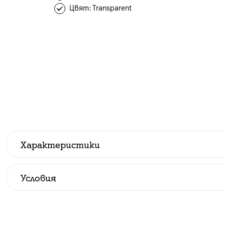
Цвят: Transparent
Характеристики
Производител
:
Safe
Условия
Всички цени са с ДДС.
До изчерпване на количествата.
Стандартни условия при покупка на устройство в