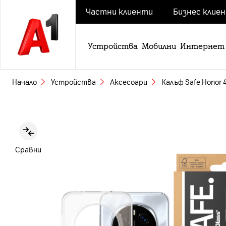
Частни клиенти
Бизнес клие
Устройства
Мобилни
Интернет
Начало
Устройства
Аксесоари
Калъф Safe Honor 
Slide 1 of 4
Сравни