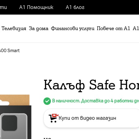
нти
А1 Помощник
А1 блог
Телевизия
За дома
Финансови услуги
Повече от А1
А1
400 Smart
Калъф Safe Ho
В наличност. Доставка до 4 работни д
Купи от видео магазин