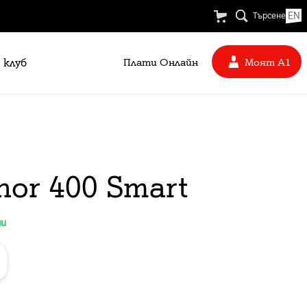
EN
Търсене
 клуб
Плати Oнлайн
Моят А1
nor 400 Smart
ни