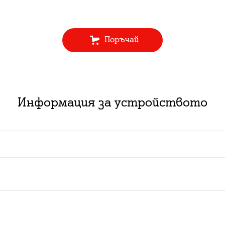
Поръчай
Информация за устройството
 пакет с абонаментен план за услуга: