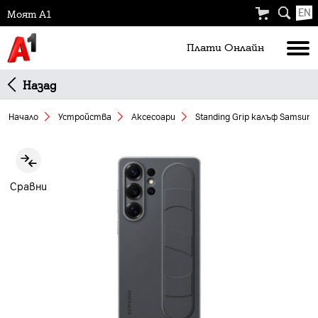
EN
Моят А1
Плати Oнлайн
Назад
Начало
Устройства
Аксесоари
Standing Grip калъф Samsung 
Slide 1 of 5
Сравни