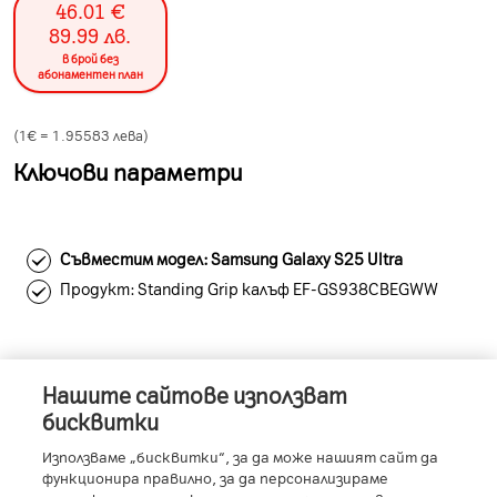
46.01
€
89.99
лв.
в брой без
абонаментен план
(1€ =
1.95583
лева)
Ключови параметри
Съвместим модел: Samsung Galaxy S25 Ultra
Продукт: Standing Grip калъф EF-GS938CBEGWW
Нашите сайтове използват
Информация за устройството
бисквитки
Използваме „бисквитки“, за да може нашият сайт да
функционира правилно, за да персонализираме