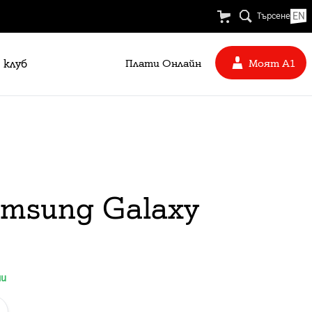
EN
Търсене
 клуб
Плати Oнлайн
Моят А1
amsung Galaxy
ни