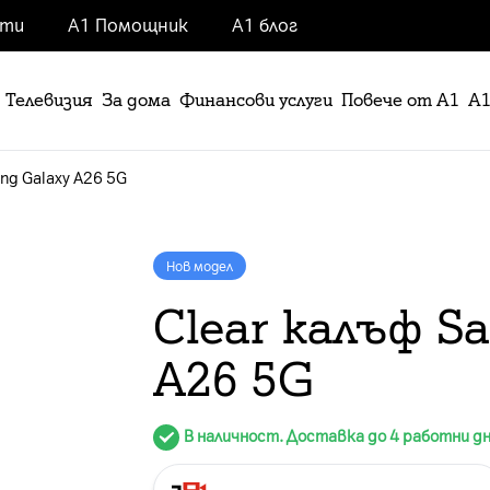
нти
А1 Помощник
А1 блог
Телевизия
За дома
Финансови услуги
Повече от А1
А1
ng Galaxy A26 5G
Нов модел
Clear калъф S
A26 5G
В наличност. Доставка до 4 работни д