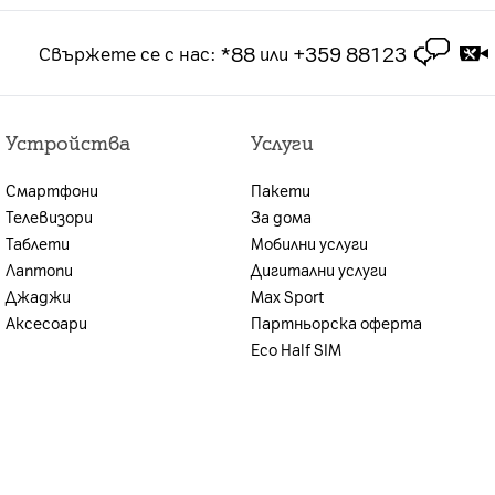
 2-годишен абонамент за посочения тарифен план.
чащ в рамките на 3 месеца срок на абонамента
*88
+359 88123
Свържете се с нас
:
или
брой или на сключването на договора за продажба
лна оценка на кредитоспособността,
Устройства
Услуги
ите условия, възможността за предоставяне на
иентът се уведомява.
Смартфони
Пакети
н план и стойността на предплатения пакет.
Телевизори
За дома
Таблети
Мобилни услуги
Лаптопи
Дигитални услуги
Джаджи
Max Sport
Аксесоари
Партньорска оферта
Eco Half SIM