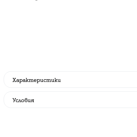
Характеристики
Производител
:
Samsung
Условия
Всички цени са с ДДС.
До изчерпване на количествата.
Стандартни условия при покупка на устройство в
Посочените цени в брой са валидни при скл