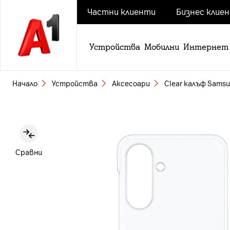
Частни клиенти
Бизнес клие
Устройства
Мобилни
Интернет
Начало
Устройства
Аксесоари
Clear калъф Samsu
Slide 1 of 5
Сравни