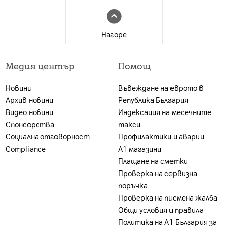
изинг със срок от 2 или 3 години в комбинация с нов
ат за нови и за настоящи абонати с изтекъл или изти
Нагоре
 е валидна за лица, които към датата на покупката в 
 А1 България ЕАД (А1); и за които е налице положите
Медия център
Помощ
ност. Ако клиентът не отговаря на едно от посочен
г, може да бъде ограничена или отказана, за което кл
Новини
Въвеждане на еврото в
акет се заплаща цената на устройството без тарифе
Архив новини
Република България
на А1 България или партньорската мрежа.
Видео новини
Индексация на месечните
Спонсорства
такси
Социална отговорност
Профилактики и аварии
Compliance
А1 магазини
Плащане на сметки
Проверка на сервизна
поръчка
Проверка на писмена жалба
Общи условия и правила
Политика на A1 България за