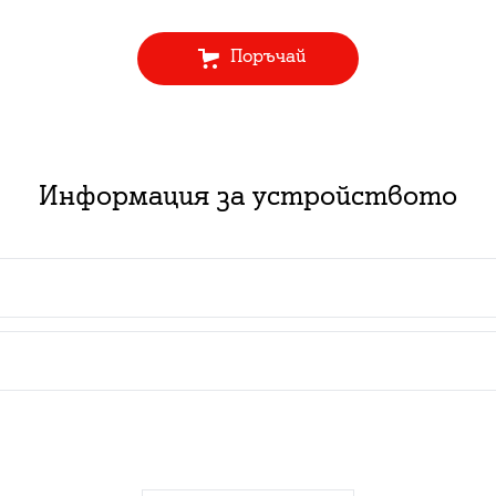
Поръчай
Информация за устройството
 пакет с абонаментен план за услуга:
ючване на нов абонамент за съответния тарифен план з