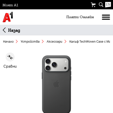
EN
Моят А1
Плати Oнлайн
Назад
Начало
Устройства
Аксесоари
Калъф TechWoven Case с MagS
Slide 1 of 1
Сравни