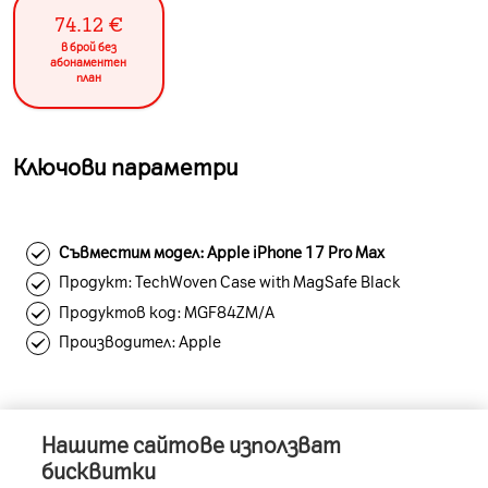
74.12
€
в брой без
абонаментен
план
Ключови параметри
Съвместим модел: Apple iPhone 17 Pro Max
Продукт: TechWoven Case with MagSafe Black
Продуктов код: MGF84ZM/A
Производител: Apple
Нашите сайтове използват
Информация за устройството
бисквитки