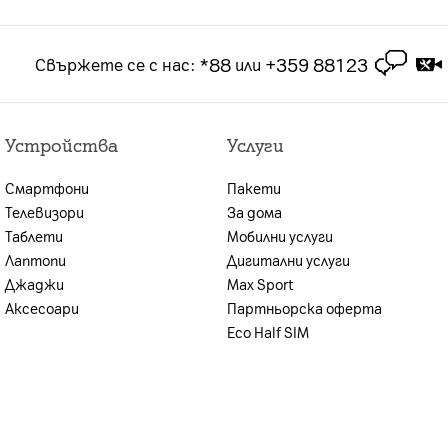
*88
+359 88123
Свържете се с нас
:
или
Устройства
Услуги
Смартфони
Пакети
Телевизори
За дома
Таблети
Мобилни услуги
Лаптопи
Дигитални услуги
Джаджи
Max Sport
Аксесоари
Партньорска оферта
Eco Half SIM