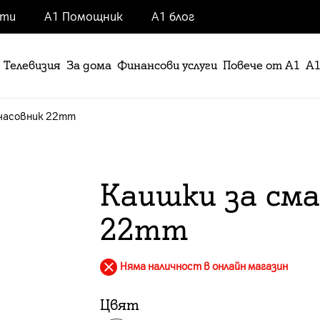
нти
А1 Помощник
А1 блог
Телевизия
За дома
Финансови услуги
Повече от А1
А1
 часовник 22mm
Каишки за см
22mm
Няма наличност в онлайн магазин
Цвят