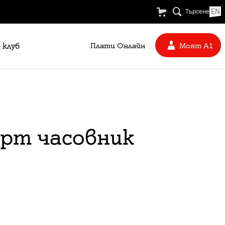
EN
Търсене
 клуб
Плати Oнлайн
Моят А1
арт часовник