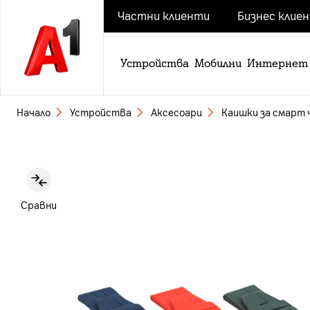
Частни клиенти
Бизнес клие
Устройства
Мобилни
Интернет
Начало
Устройства
Аксесоари
Каишки за смарт
Slide 1 of 5
Сравни