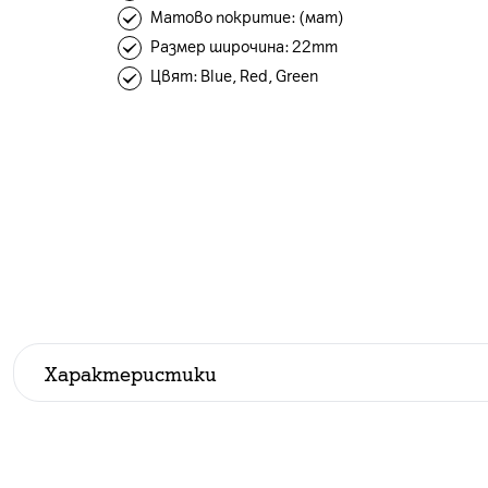
Матово покритие: (мат)
Размер широчина: 22mm
Цвят: Blue, Red, Green
Характеристики
Производител
:
OEM