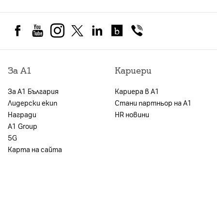
За А1
Кариери
За А1 България
Кариера в А1
Лидерски екип
Стани партньор на А1
Награди
HR новини
А1 Group
5G
Карта на сайта