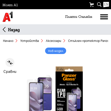
EN
Моят А1
Плати Oнлайн
Назад
Начало
Устройства
Аксесоари
Стъклен протектор Panzer M
Нов модел
Slide 1 of 4
Сравни