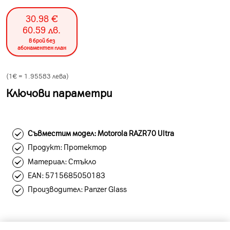
30.98
€
60.59
лв.
в брой без
абонаментен план
(1€ =
1.95583
лева)
Ключови параметри
Съвместим модел: Motorola RAZR70 Ultra
Продукт: Протектор
Материал: Стъкло
ЕAN: 5715685050183
Производител: Panzer Glass