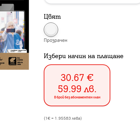
Цвят
Прозрачен
Избери начин на плащане
30.67
€
59.99
лв.
в брой без абонаментен план
(1€ =
1.95583
лева)