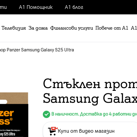
нти
А1 Помощник
А1 блог
Телевизия
За дома
Финансови услуги
Повече от А1
А1
р Panzer Samsung Galaxy S25 Ultra
Стъклен прот
Samsung Galaxy
В наличност. Доставка до 4 работни д
Купи от видео магазин