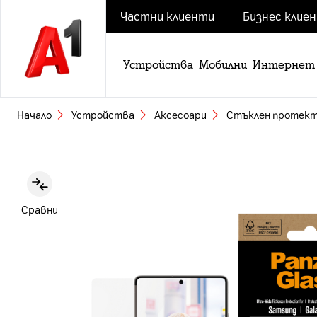
Частни клиенти
Бизнес клие
Устройства
Мобилни
Интернет
Начало
Устройства
Аксесоари
Стъклен протекто
Slide 1 of 4
Сравни