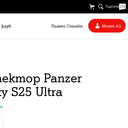
EN
Търсене
 клуб
Плати Oнлайн
Моят А1
ектор Panzer
 S25 Ultra
ни