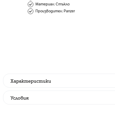
Материал: Стъкло
Производител: Panzer
Характеристики
Производител
:
Panzer
Условия
Всички цени са с ДДС.
До изчерпване на количествата.