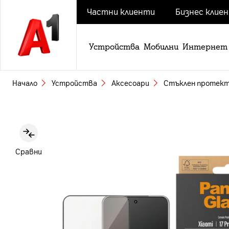
Частни клиенти
Бизнес клие
Устройства
Мобилни
Интернет
Начало
Устройства
Аксесоари
Стъклен протeктор
Slide 1 of 3
Сравни