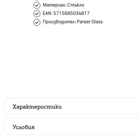
Материал: Стъкло
ЕAN: 5715685034817
Производител: Panzer Glass
Характеристики
Производител
:
Panzer
Условия
Всички цени са с ДДС.