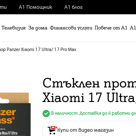
нти
А1 Помощник
А1 блог
Телевизия
За дома
Финансови услуги
Повече от А1
А1
 Panzer Xiaomi 17 Ultra/ 17 Pro Max
Стъклен прот
Xiaomi 17 Ultr
В наличност. Доставка до 4 работни д
Купи от видео магазин