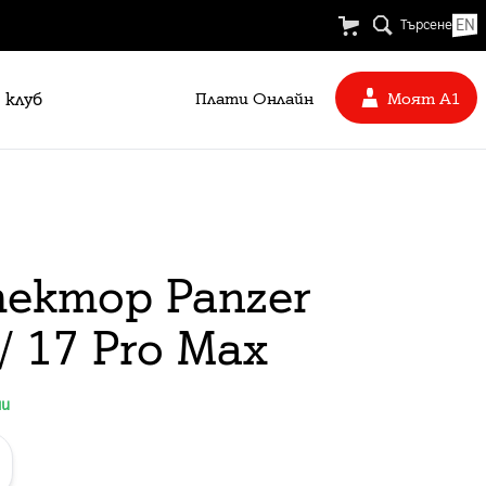
EN
Търсене
 клуб
Плати Oнлайн
Моят А1
eктор Panzer
a/ 17 Pro Max
ни