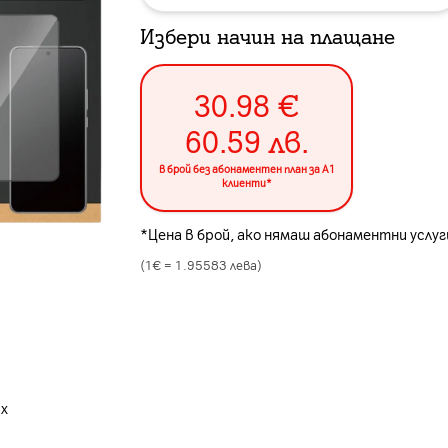
Избери начин на плащане
30.98
€
60.59
лв.
в брой без абонаментен план за А1
клиенти*
*Цена в брой, ако нямаш абонаментни услуги
(1€ =
1.95583
лева)
ax