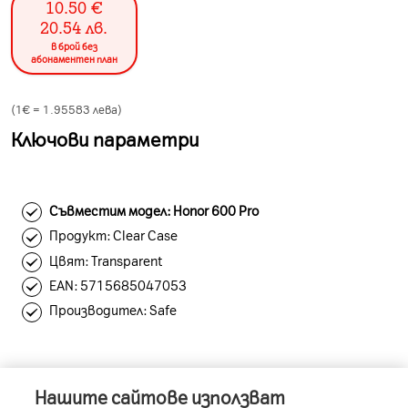
10.50
€
20.54
лв.
в брой без
абонаментен план
(1€ =
1.95583
лева)
Ключови параметри
Съвместим модел: Honor 600 Pro
Продукт: Clear Case
Цвят: Transparent
ЕAN: 5715685047053
Производител: Safe
Нашите сайтове използват