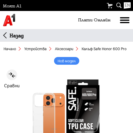
EN
Моят А1
Плати Oнлайн
Назад
Начало
Устройства
Аксесоари
Калъф Safe Honor 600 Pro
Нов модел
Slide 1 of 4
Сравни