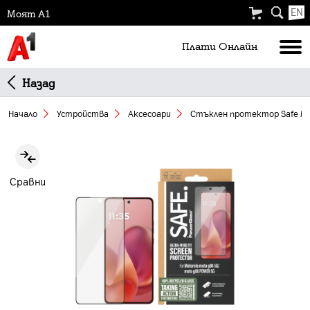
EN
Моят А1
Плати Oнлайн
Назад
Начало
Устройства
Аксесоари
Стъклен протeктор Safe Mo
Slide 1 of 3
Сравни