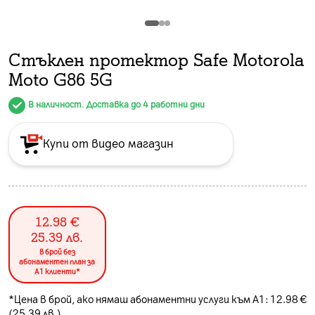
Стъклен протeктор Safe Motorola
Moto G86 5G
В наличност. Доставка до 4 работни дни
Купи от видео магазин
12.98
€
25.39
лв.
в брой без
абонаментен план за
А1 клиенти*
*Цена в брой, ако нямаш абонаментни услуги към А1: 12.98 €
(25.39 лв.)