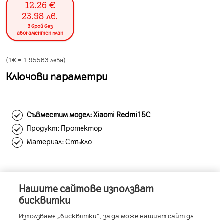
12.26
€
23.98
лв.
в брой без
абонаментен план
(1€ =
1.95583
лева)
Ключови параметри
Съвместим модел: Xiaomi Redmi15C
Продукт: Протектор
Материал: Стъкло
Нашите сайтове използват
Информация за устройството
бисквитки
Използваме „бисквитки“, за да може нашият сайт да