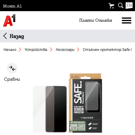
EN
Моят А1
Плати Oнлайн
Назад
Начало
Устройства
Аксесоари
Стъклен протeктор Safe R
Slide 1 of 4
Сравни