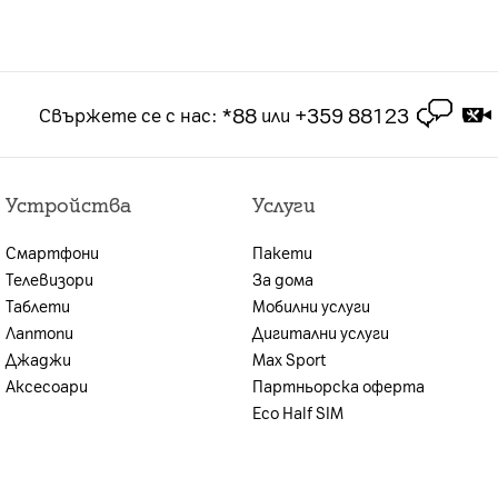
а срок от 2 години. Цените на лизинг са за
 2-годишен абонамент за посочения тарифен план.
чащ в рамките на 3 месеца срок на абонамента
*88
+359 88123
Свържете се с нас
:
или
брой или на сключването на договора за продажба
лна оценка на кредитоспособността,
Устройства
Услуги
ите условия, възможността за предоставяне на
иентът се уведомява.
Смартфони
Пакети
н план и стойността на предплатения пакет.
Телевизори
За дома
Таблети
Мобилни услуги
Лаптопи
Дигитални услуги
Джаджи
Max Sport
Аксесоари
Партньорска оферта
Eco Half SIM