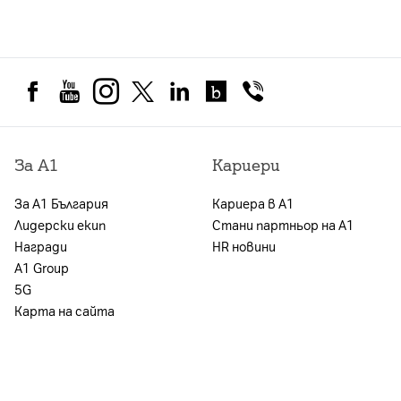
Стандартни условия при покупка на устройство в
Посочените цени в брой са валидни при скл
месечни вноски по договор за продажба на л
Офертите за закупуване на устройство важ
за съответния тарифен план.
Офертата за продажба в брой или на лизинг
на лизинг нямат непогасени задължения към
За А1
Кариери
позволяваща покупка на съответната стой
устройство в брой или по договор на лизин
За А1 България
Кариера в А1
При покупка на устройство с предплатен п
Лидерски екип
Стани партньор на А1
За повече информация: *88 и в магазините 
Награди
HR новини
А1 Group
5G
Карта на сайта