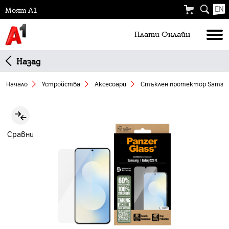
EN
Моят А1
Плати Oнлайн
Назад
Начало
Устройства
Аксесоари
Стъклен протeктор Samsung
Slide 1 of 4
Сравни