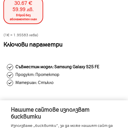
30.67
€
59.99
лв.
в брой без
абонаментен план
(1€ =
1.95583
лева)
Ключови параметри
Съвместим модел: Samsung Galaxy S25 FE
Продукт: Протектор
Материал: Стъкло
Нашите сайтове използват
Информация за устройството
бисквитки
Използваме „бисквитки“, за да може нашият сайт да