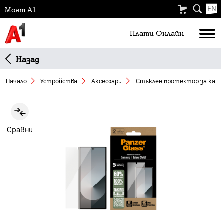
EN
Моят А1
Плати Oнлайн
Назад
Начало
Устройства
Аксесоари
Стъклен протeктор за камер
Slide 1 of 4
Сравни