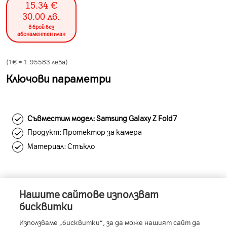
15.34
€
30.00
лв.
в брой без
абонаментен план
(1€ =
1.95583
лева)
Ключови параметри
Съвместим модел: Samsung Galaxy Z Fold7
Продукт: Протектор за камера
Материал: Стъкло
Нашите сайтове използват
Информация за устройството
бисквитки
Използваме „бисквитки“, за да може нашият сайт да