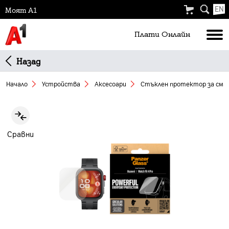
EN
Моят А1
Плати Oнлайн
Назад
Начало
Устройства
Аксесоари
Стъклен протeктор за смарт
Slide 1 of 4
Сравни