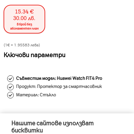
15.34
€
30.00
лв.
в брой без
абонаментен план
(1€ =
1.95583
лева)
Ключови параметри
Съвместим модел: Huawei Watch FIT4 Pro
Продукт: Протектор за смартчасовник
Материал: Стъкло
Нашите сайтове използват
Информация за устройството
бисквитки