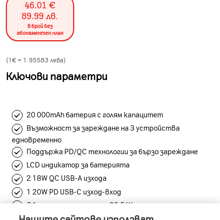
46.01
€
89.99
лв.
в брой без
абонаментен план
(1€ =
1.95583
лева)
Ключови параметри
20 000mAh батерия с голям капацитет
Възможност за зареждане на 3 устройства
едновременно
Поддържа PD/QC технологии за бързо зареждане
LCD индикатор за батерията
2 18W QC USB-A изхода
1 20W PD USB-C изход-вход
Обща изходна мощност 22,5 W
Нашите сайтове използват