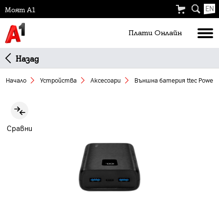
EN
Моят А1
Плати Oнлайн
Назад
Начало
Устройства
Аксесоари
Външна батерия ttec Power 
Slide 1 of 4
Сравни